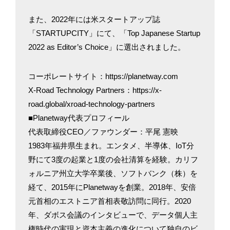
また、2022年には米スタートアップ誌
「STARTUPCITY」にて、「Top Japanese Startup
2022 as Editor’s Choice」に選出されました。
コーポレートサイト：
https://planetway.com
X-Road Technology Partners：
https://x-
road.global/xroad-technology-partners
■Planetway代表プロフィール
代表取締役CEO／ファウンダー：平尾 憲映
1983年福井県生まれ。エンタメ、半導体、IoT分
野にて3度の起業と1度の会社清算を経験。カリフ
ォルニア州立大学卒業後、ソフトバンク（株）を
経て、2015年にPlanetwayを創業。2018年、安倍
元首相のエストニア首相表敬訪問に同行。2020
年、ダボス会議のインタビューで、データ個人主
権時代の実現と資本主義の進化について独自のビ