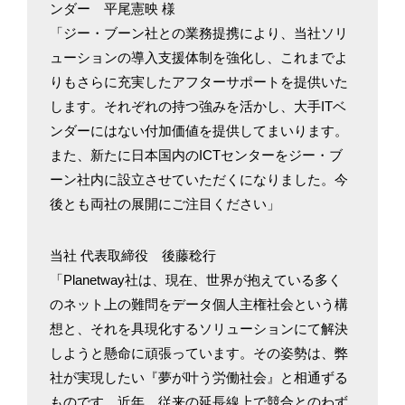
ンダー 平尾憲映 様
「ジー・ブーン社との業務提携により、当社ソリ
ューションの導入支援体制を強化し、これまでよ
りもさらに充実したアフターサポートを提供いた
します。それぞれの持つ強みを活かし、大手ITベ
ンダーにはない付加価値を提供してまいります。
また、新たに日本国内のICTセンターをジー・ブ
ーン社内に設立させていただくになりました。今
後とも両社の展開にご注目ください」
当社 代表取締役 後藤稔行
「Planetway社は、現在、世界が抱えている多く
のネット上の難問をデータ個人主権社会という構
想と、それを具現化するソリューションにて解決
しようと懸命に頑張っています。その姿勢は、弊
社が実現したい『夢が叶う労働社会』と相通ずる
ものです。近年、従来の延長線上で競合とのわず